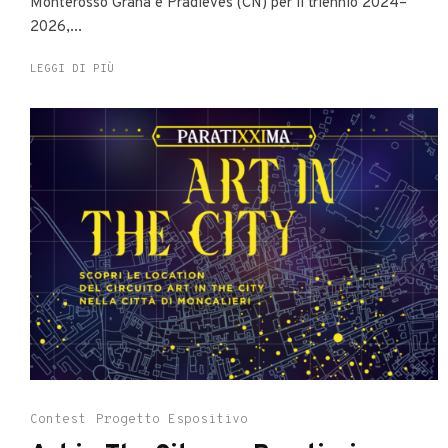
Monterosso Grana e Pradleves (CN) per il triennio 2024–
2026,...
LEGGI DI PIÙ
Contest
Progetto Espositivo