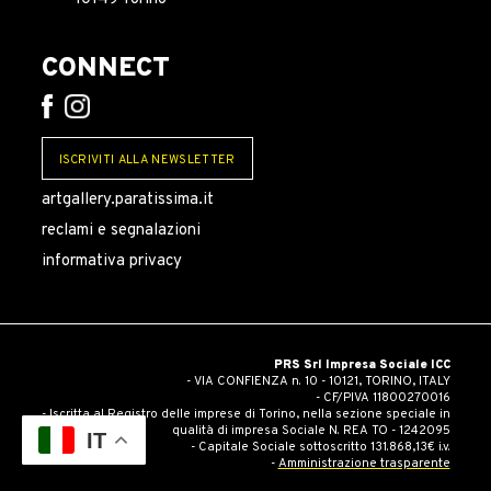
CONNECT
ISCRIVITI ALLA NEWSLETTER
artgallery.paratissima.it
reclami e segnalazioni
informativa privacy
PRS Srl Impresa Sociale ICC
- VIA CONFIENZA n. 10 - 10121, TORINO, ITALY
- CF/PIVA 11800270016
- Iscritta al Registro delle imprese di Torino, nella sezione speciale in
qualità di impresa Sociale N. REA TO - 1242095
IT
- Capitale Sociale sottoscritto 131.868,13€ i.v.
-
Amministrazione trasparente